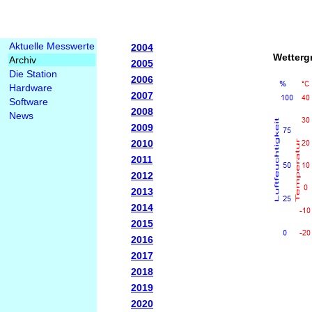
Aktuelle Messwerte
2004
Wetterg
Archiv
2005
Die Station
2006
Hardware
2007
Software
2008
News
2009
2010
2011
2012
2013
2014
2015
2016
2017
2018
2019
2020