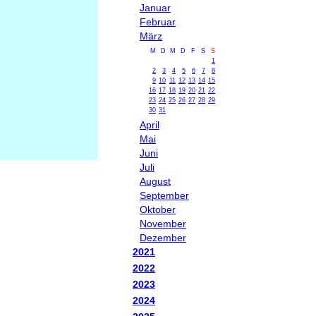
Januar
Februar
März
M
D
M
D
F
S
S
1
2
3
4
5
6
7
8
9
10
11
12
13
14
15
16
17
18
19
20
21
22
23
24
25
26
27
28
29
30
31
April
Mai
Juni
Juli
August
September
Oktober
November
Dezember
2021
2022
2023
2024